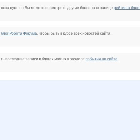
I.NN
Lenusik_85
Lonza
Marta Kauffman
NADA77-77
NASIK
Narmebel
 пока пуст, но Вы можете посмотреть другие блоги на странице
рейтинга блог
ik
Radmira
Rakushka
Sc@rlet
Shark1
Six
SoLHblLLLkO
е
блог Робота Форума
, чтобы быть в курсе всех новостей сайта.
i
anniiss
basik95
belkastrelka
cetcet
confessa*
dreamhousenn
ть последние записи в блогах можно в разделе
события на сайте
.
7
lala88
mapiks
marrgo
missVIP
misskis
natasha82
f
samsonova
taiti
vfhfxtd
бэста
м@йская дымка
маняш@