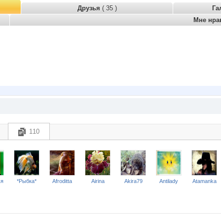
Друзья
( 35 )
Га
Мне нра
110
ья
*Рыбка*
Afroditta
Airina
Akira79
Antilady
Atamanka