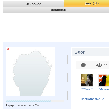
Блог
( 0 )
Основное
Шпионаж
Блог
43
***Олка***
*Мелан
Посмотреть ещё
Портрет заполнен на 77 %