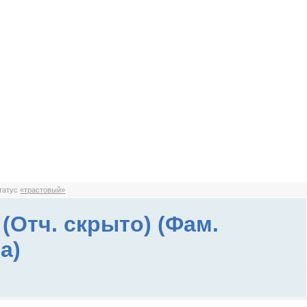
статус
«трастовый»
(Отч. скрыто) (Фам.
а)