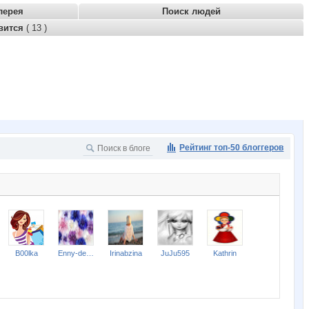
лерея
Поиск людей
вится
( 13 )
Рейтинг топ-50 блоггеров
B00lka
Enny-de-SerKo
Irinabzina
JuJu595
Kathrin