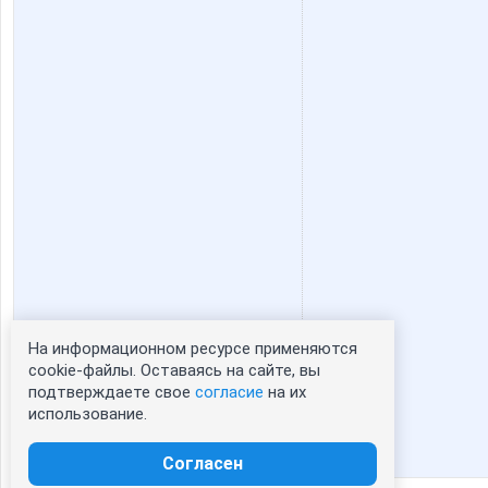
Юлянчикк
АлиЛе
МамусяЛапуся
Ма
Жужжжа
Васел
На информационном ресурсе применяются
Статистика портрета:
cookie-файлы. Оставаясь на сайте, вы
подтверждаете свое
согласие
на их
сейчас просматривают портрет - 0
использование.
зарегистрированные пользователи
посетившие портрет за 7 дней - 0
Согласен